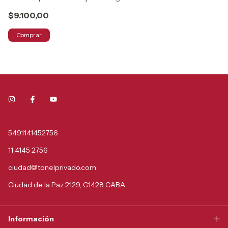
$9.100,00
$
Comprar
5491141452756
11 4145 2756
ciudad@tonelprivado.com
Ciudad de la Paz 2129, C1428 CABA
Información