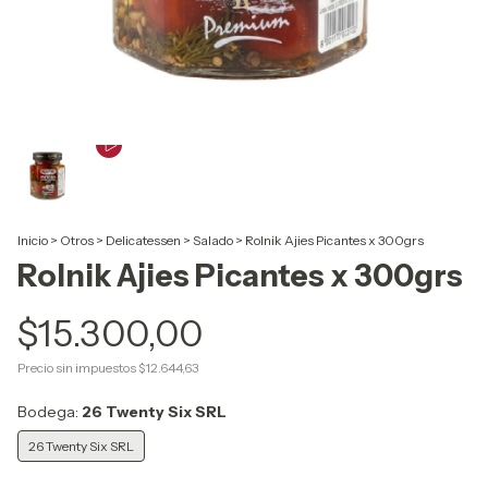
Inicio
>
Otros
>
Delicatessen
>
Salado
>
Rolnik Ajies Picantes x 300grs
Rolnik Ajies Picantes x 300grs
$15.300,00
Precio sin impuestos
$12.644,63
Bodega:
26 Twenty Six SRL
26 Twenty Six SRL