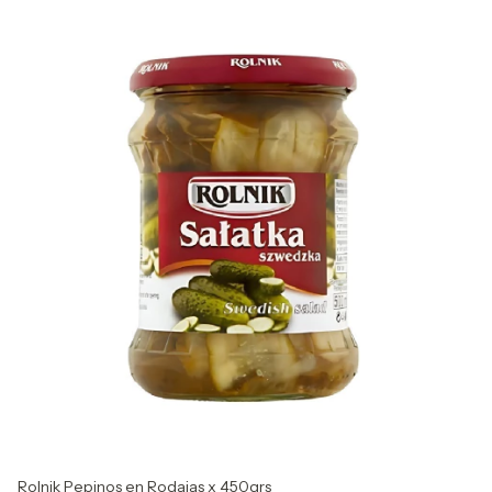
Rolnik Pepinos en Rodajas x 450grs
Ju