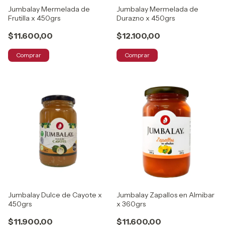
Jumbalay Mermelada de
Jumbalay Mermelada de
Frutilla x 450grs
Durazno x 450grs
$11.600,00
$12.100,00
Comprar
Comprar
Jumbalay Dulce de Cayote x
Jumbalay Zapallos en Almibar
450grs
x 360grs
$11.900,00
$11.600,00