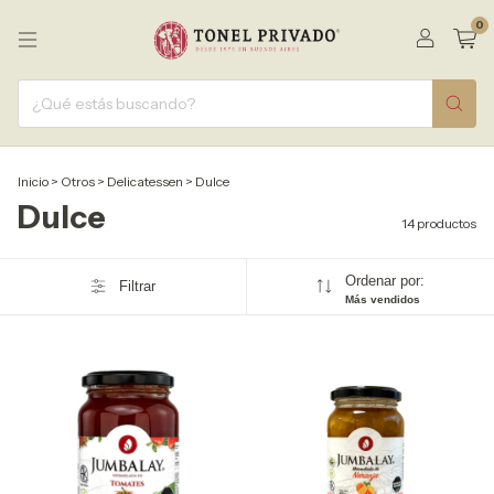
0
Inicio
>
Otros
>
Delicatessen
>
Dulce
Dulce
14 productos
Ordenar por:
Filtrar
Más vendidos