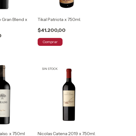
o Gran Blend x
Tikal Patriota x 750ml.
$41.200,00
0
Comprar
SIN STOCK
aíso. x 750ml
Nicolas Catena 2019 x 750ml.