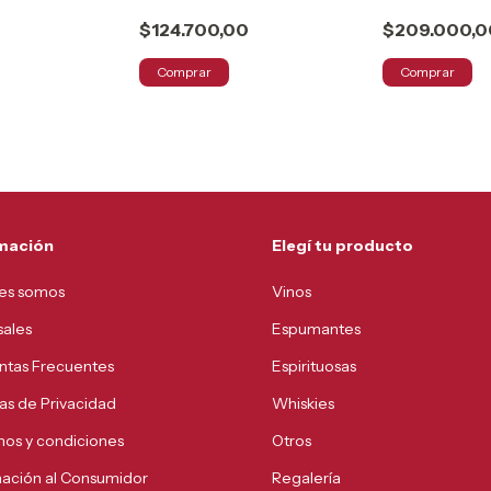
$124.700,00
$209.000,0
Comprar
Comprar
mación
Elegí tu producto
es somos
Vinos
sales
Espumantes
ntas Frecuentes
Espirituosas
cas de Privacidad
Whiskies
nos y condiciones
Otros
mación al Consumidor
Regalería