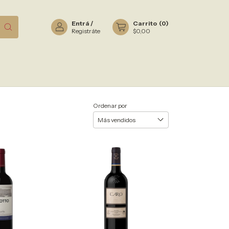
Entrá
/
Carrito
(
0
)
Registráte
$0,00
Ordenar por