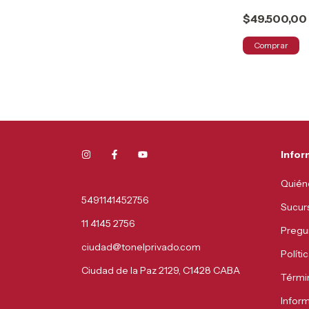
$49.500,00
Comprar
Infor
Quién
5491141452756
Sucur
11 4145 2756
Pregu
ciudad@tonelprivado.com
Políti
Ciudad de la Paz 2129, C1428 CABA
Térmi
Infor