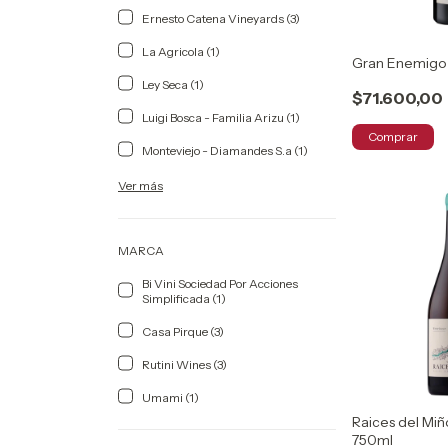
Ernesto Catena Vineyards (3)
La Agricola (1)
Gran Enemigo 
Ley Seca (1)
$71.600,00
Luigi Bosca - Familia Arizu (1)
Comprar
Monteviejo - Diamandes S.a (1)
Ver más
MARCA
Bi Vini Sociedad Por Acciones
Simplificada (1)
Casa Pirque (3)
Rutini Wines (3)
Umami (1)
Raices del Miñ
750ml