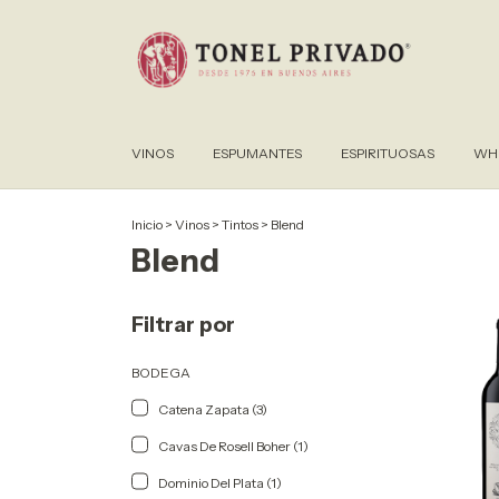
VINOS
ESPUMANTES
ESPIRITUOSAS
WHI
Inicio
>
Vinos
>
Tintos
>
Blend
Blend
Filtrar por
BODEGA
Catena Zapata (3)
Cavas De Rosell Boher (1)
Dominio Del Plata (1)