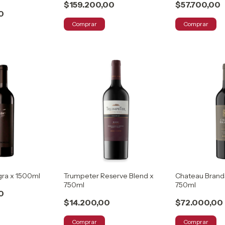
$159.200,00
$57.700,00
0
Comprar
Comprar
ra x 1500ml
Trumpeter Reserve Blend x
Chateau Brand
750ml
750ml
0
$14.200,00
$72.000,00
Comprar
Comprar