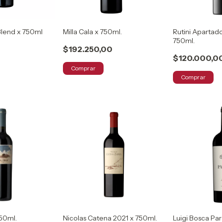
Blend x 750ml
Milla Cala x 750ml.
Rutini Apartad
750ml.
$192.250,00
$120.000,0
Comprar
Comprar
750ml.
Nicolas Catena 2021 x 750ml.
Luigi Bosca Par