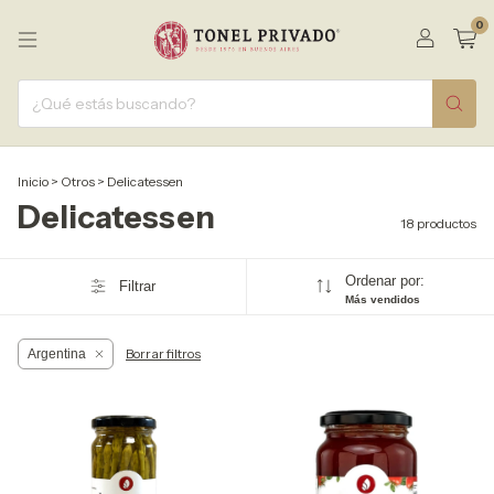
0
Inicio
>
Otros
>
Delicatessen
Delicatessen
18 productos
Ordenar por:
Filtrar
Más vendidos
Borrar filtros
Argentina