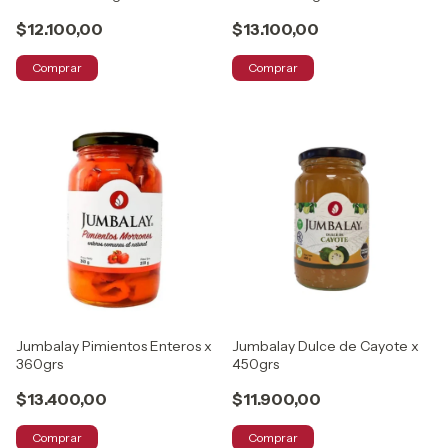
$12.100,00
$13.100,00
Comprar
Comprar
Jumbalay Pimientos Enteros x
Jumbalay Dulce de Cayote x
360grs
450grs
$13.400,00
$11.900,00
Comprar
Comprar