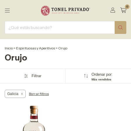
0
Inicio
>
Espirituosas y Aperitivos
>
Orujo
Orujo
Ordenar por:
Filtrar
Más vendidos
Borrar filtros
Galicia