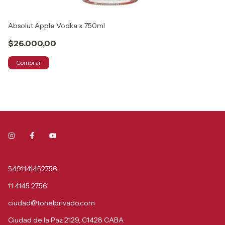
Absolut Apple Vodka x 750ml
Gr
$26.000,00
$
Comprar
5491141452756
11 4145 2756
ciudad@tonelprivado.com
Ciudad de la Paz 2129, C1428 CABA