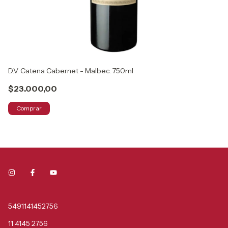
D.V. Catena Cabernet - Malbec. 750ml
Ru
$23.000,00
$
Comprar
5491141452756
11 4145 2756