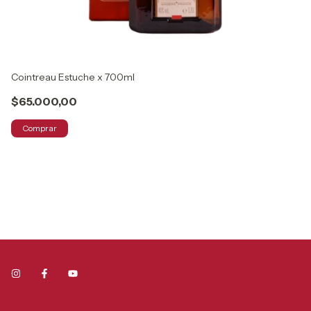
Cointreau Estuche x 700ml
$65.000,00
Comprar
Ch
$