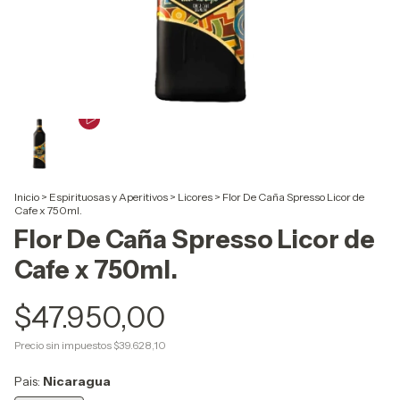
Inicio
>
Espirituosas y Aperitivos
>
Licores
>
Flor De Caña Spresso Licor de
Cafe x 750ml.
Flor De Caña Spresso Licor de
Cafe x 750ml.
$47.950,00
Precio sin impuestos
$39.628,10
Pais:
Nicaragua