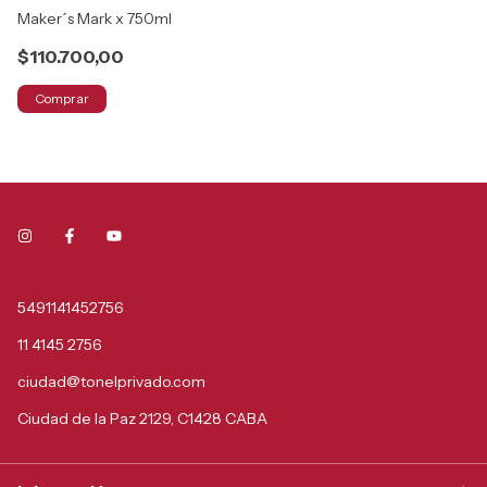
Maker´s Mark x 750ml
Ji
$110.700,00
$
Comprar
5491141452756
11 4145 2756
ciudad@tonelprivado.com
Ciudad de la Paz 2129, C1428 CABA