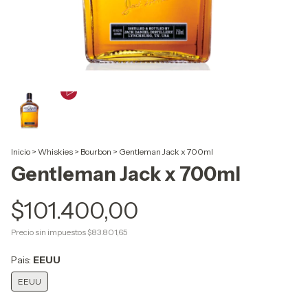
Inicio
>
Whiskies
>
Bourbon
>
Gentleman Jack x 700ml
Gentleman Jack x 700ml
$101.400,00
Precio sin impuestos
$83.801,65
Pais:
EEUU
EEUU