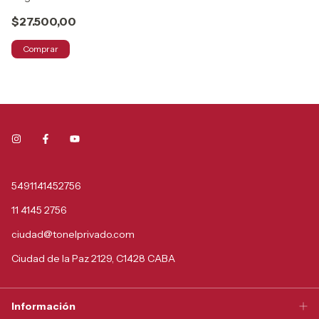
$27.500,00
$
Comprar
5491141452756
11 4145 2756
ciudad@tonelprivado.com
Ciudad de la Paz 2129, C1428 CABA
Información