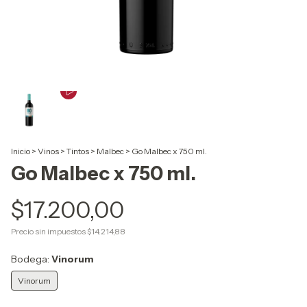
Inicio
>
Vinos
>
Tintos
>
Malbec
>
Go Malbec x 750 ml.
Go Malbec x 750 ml.
$17.200,00
Precio sin impuestos
$14.214,88
Bodega:
Vinorum
Vinorum