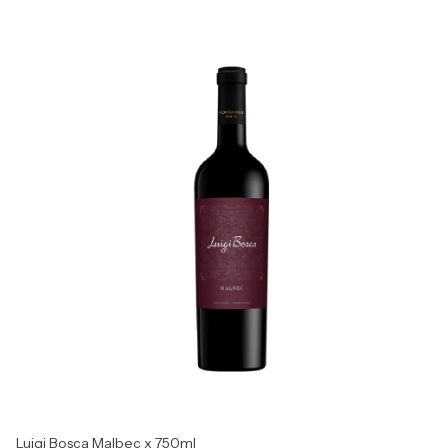
Luigi Bosca Malbec x 750ml
D.