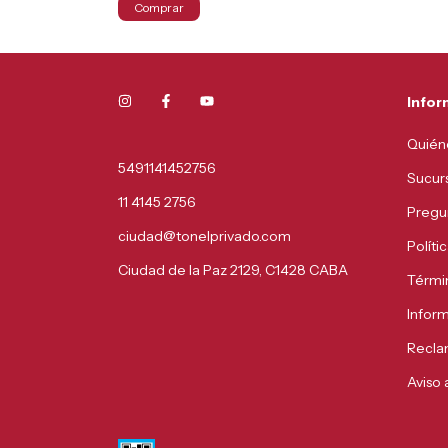
Comprar
Infor
Quién
5491141452756
Sucur
11 4145 2756
Pregu
ciudad@tonelprivado.com
Políti
Ciudad de la Paz 2129, C1428 CABA
Térmi
Infor
Recla
Aviso