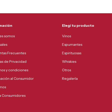
mación
Elegí tu producto
es somos
Vinos
sales
Espumantes
ntas Frecuentes
Espirituosas
cas de Privacidad
Whiskies
nos y condiciones
Otros
mación al Consumidor
Regalería
mos
 a Consumidores