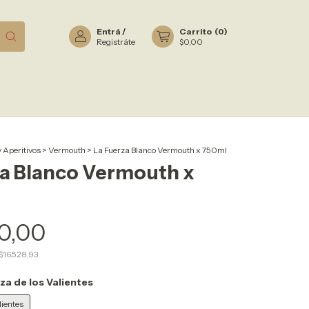
Entrá
/
Carrito
(
0
)
Registráte
$0,00
y Aperitivos
>
Vermouth
>
La Fuerza Blanco Vermouth x 750ml
za Blanco Vermouth x
0,00
$16.528,93
za de los Valientes
lientes