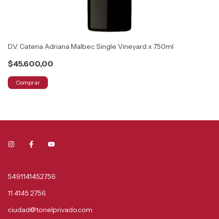
D.V. Catena Adriana Malbec Single Vineyard x 750ml
Ca
$45.600,00
$
Comprar
5491141452756
11 4145 2756
ciudad@tonelprivado.com