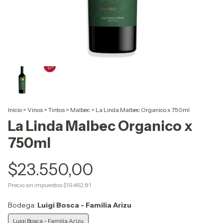
Inicio
>
Vinos
>
Tintos
>
Malbec
>
La Linda Malbec Organico x 750ml
La Linda Malbec Organico x
750ml
$23.550,00
Precio sin impuestos
$19.462,81
Bodega:
Luigi Bosca - Familia Arizu
Luigi Bosca - Familia Arizu