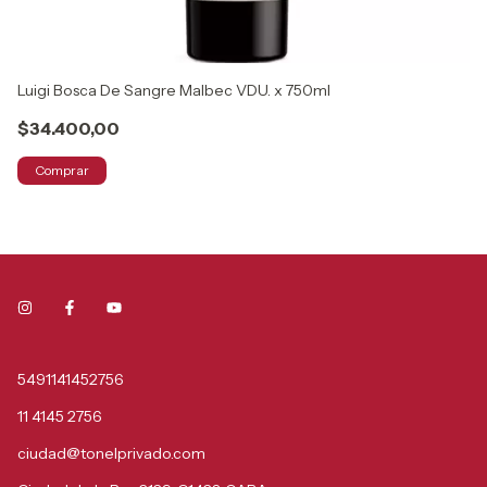
Luigi Bosca De Sangre Malbec VDU. x 750ml
El
$34.400,00
$
Comprar
5491141452756
11 4145 2756
ciudad@tonelprivado.com