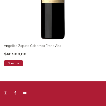
Angelica Zapata Cabernet Franc Alta
Gr
$40.900,00
$
Comprar