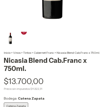
Inicio
>
Vinos
>
Tintos
>
Cabernet Franc
>
Nicasia Blend Cab.Franc x 750ml.
Nicasia Blend Cab.Franc x
750ml.
$13.700,00
Precio sin impuestos
$11.322,31
Bodega:
Catena Zapata
Catena Zapata