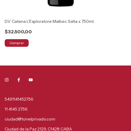
D.V. Catena L'Esploratore Malbec Salta x 750ml.
Lu
$32.500,00
$
Comprar
5491141452756
11 4145 2756
ciudad@tonelprivado.com
Ciudad de la Paz 2129, C1428 CABA