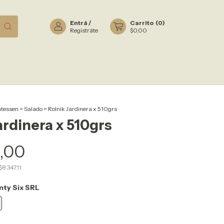
Entrá
/
Carrito
(
0
)
Registráte
$0,00
atessen
>
Salado
>
Rolnik Jardinera x 510grs
ardinera x 510grs
0,00
$8.347,11
nty Six SRL