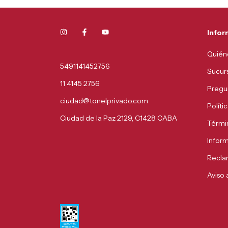
Infor
Quién
5491141452756
Sucur
11 4145 2756
Pregu
ciudad@tonelprivado.com
Políti
Ciudad de la Paz 2129, C1428 CABA
Térmi
Infor
Recla
Aviso