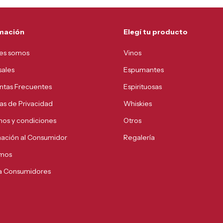
mación
Elegí tu producto
es somos
Vinos
sales
Espumantes
ntas Frecuentes
Espirituosas
cas de Privacidad
Whiskies
nos y condiciones
Otros
mación al Consumidor
Regalería
mos
 a Consumidores