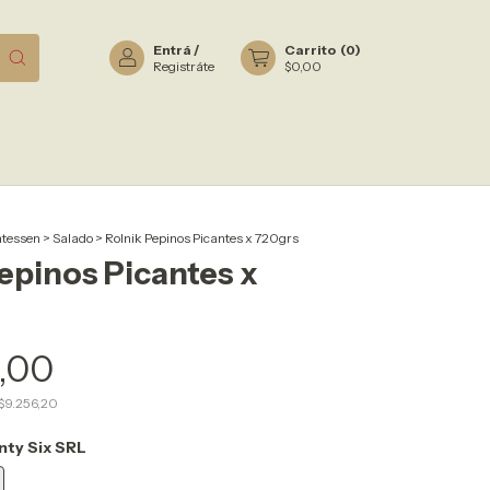
Entrá
/
Carrito
(
0
)
Registráte
$0,00
atessen
>
Salado
>
Rolnik Pepinos Picantes x 720grs
epinos Picantes x
0,00
$9.256,20
nty Six SRL