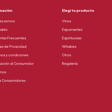
mación
Elegí tu producto
es somos
Vinos
sales
Espumantes
ntas Frecuentes
Espirituosas
cas de Privacidad
Whiskies
nos y condiciones
Otros
mación al Consumidor
Regalería
mos
 a Consumidores