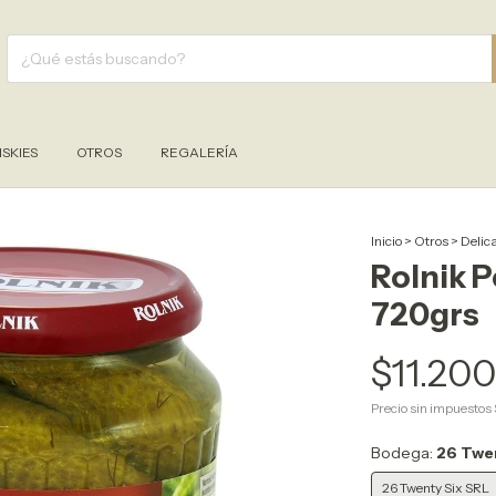
SKIES
OTROS
REGALERÍA
Inicio
>
Otros
>
Delic
Rolnik P
720grs
$11.20
Precio sin impuestos
Bodega:
26 Twe
26 Twenty Six SRL