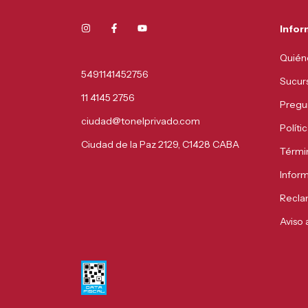
Infor
Quién
5491141452756
Sucur
11 4145 2756
Pregu
ciudad@tonelprivado.com
Políti
Ciudad de la Paz 2129, C1428 CABA
Térmi
Infor
Recla
Aviso