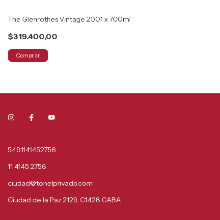
The Glenrothes Vintage 2001 x 700ml
To
$319.400,00
$
Comprar
5491141452756
11 4145 2756
ciudad@tonelprivado.com
Ciudad de la Paz 2129, C1428 CABA