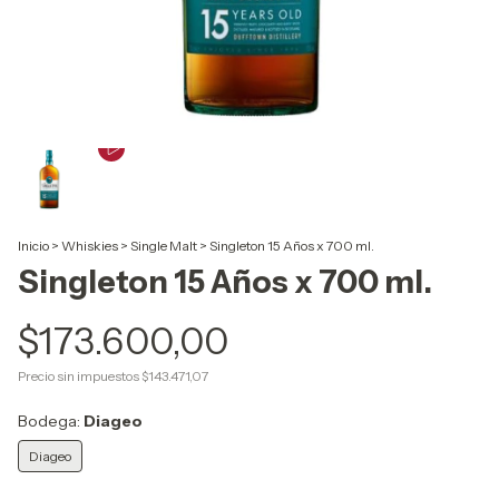
Inicio
>
Whiskies
>
Single Malt
>
Singleton 15 Años x 700 ml.
Singleton 15 Años x 700 ml.
$173.600,00
Precio sin impuestos
$143.471,07
Bodega:
Diageo
Diageo