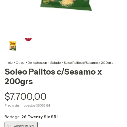
Inicio
>
Otros
>
Delicatessen
>
Salado
>
Soleo Palitos c/Sesamo x 200grs
Soleo Palitos c/Sesamo x
200grs
$7.700,00
Precio sin impuestos
$6.363,64
Bodega:
26 Twenty Six SRL
26 Twenty Six SRL