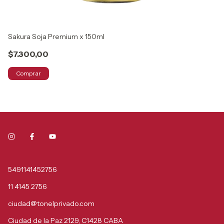
Sakura Soja Premium x 150ml
Ro
$7.300,00
$
Comprar
5491141452756
11 4145 2756
ciudad@tonelprivado.com
Ciudad de la Paz 2129, C1428 CABA