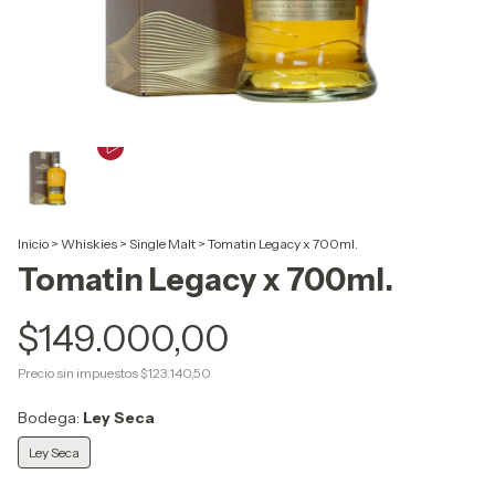
Inicio
>
Whiskies
>
Single Malt
>
Tomatin Legacy x 700ml.
Tomatin Legacy x 700ml.
$149.000,00
Precio sin impuestos
$123.140,50
Bodega:
Ley Seca
Ley Seca