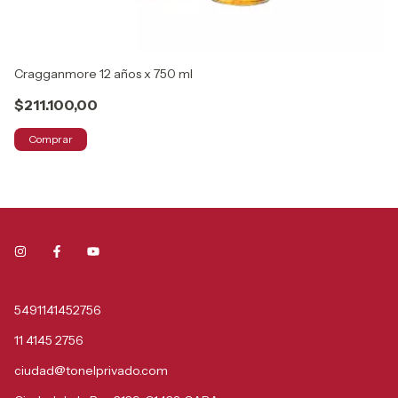
Cragganmore 12 años x 750 ml
Th
$211.100,00
$
Comprar
5491141452756
11 4145 2756
ciudad@tonelprivado.com