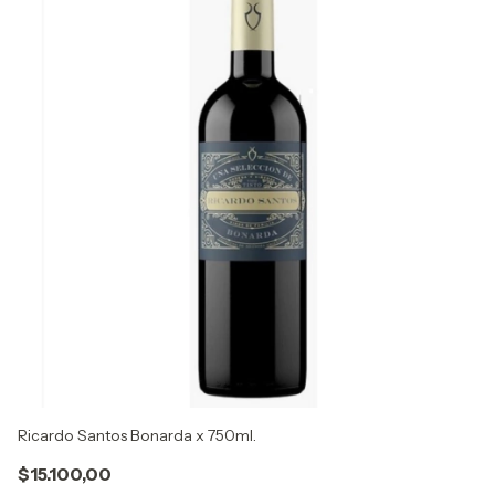
Ricardo Santos Bonarda x 750ml.
Zu
$15.100,00
$