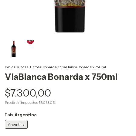
Inicio
>
Vinos
>
Tintos
>
Bonarda
>
ViaBlanca Bonarda x 750ml
ViaBlanca Bonarda x 750ml
$7.300,00
Precio sin impuestos
$6.033,06
Pais:
Argentina
Argentina