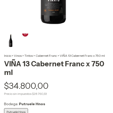
Inicio
>
Vinos
>
Tintos
>
Cabernet Franc
>
VIÑA 13 Cabernet Franc x 750 ml
VIÑA 13 Cabernet Franc x 750
ml
$34.800,00
Precio sin impuestos
$28.760,33
Bodega:
Putruele Hnos
Putruele Hnos