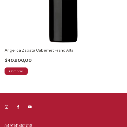
Angelica Zapata Cabernet Franc Alta
Ag
$40.900,00
$
Comprar
5491141452756