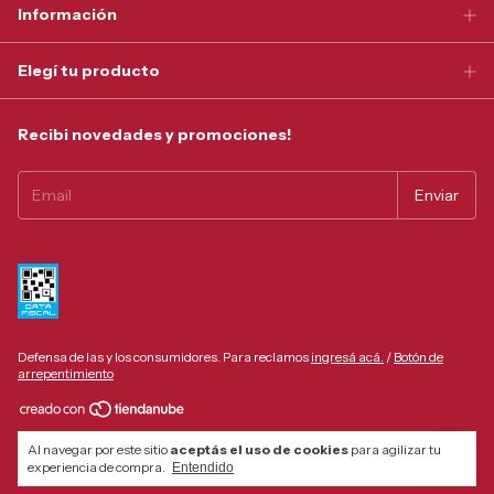
Información
Elegí tu producto
Recibi novedades y promociones!
Defensa de las y los consumidores. Para reclamos
ingresá acá.
/
Botón de
arrepentimiento
Copyright Tonel Privado - 30550059998 - 2026. Todos los derechos
Al navegar por este sitio
aceptás el uso de cookies
para agilizar tu
reservados.
experiencia de compra.
Entendido