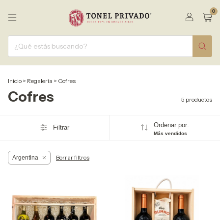
0
Inicio
>
Regalería
>
Cofres
Cofres
5 productos
Ordenar por:
Filtrar
Más vendidos
Borrar filtros
Argentina