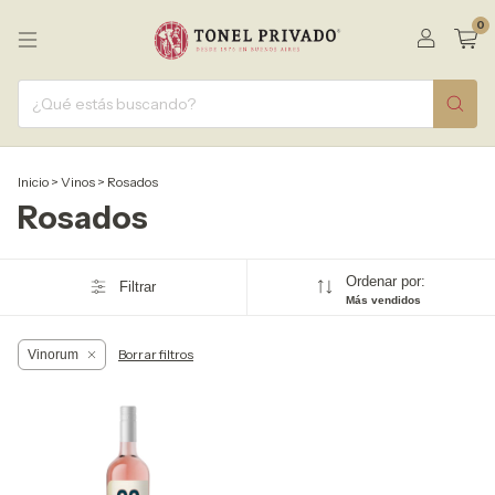
0
Inicio
>
Vinos
>
Rosados
Rosados
Ordenar por:
Filtrar
Más vendidos
Borrar filtros
Vinorum