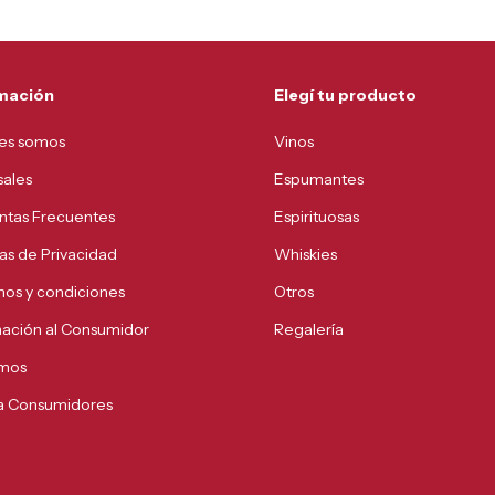
mación
Elegí tu producto
es somos
Vinos
sales
Espumantes
ntas Frecuentes
Espirituosas
cas de Privacidad
Whiskies
nos y condiciones
Otros
mación al Consumidor
Regalería
mos
 a Consumidores