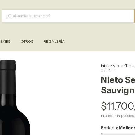
SKIES
OTROS
REGALERÍA
Inicio
>
Vinos
>
Tinto
x 750ml
Nieto S
Sauvign
$11.700
Precio sin impuestos
Bodega:
Molinos