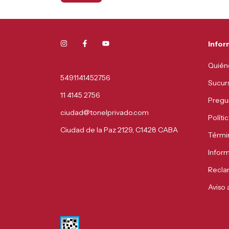
Infor
Quién
5491141452756
Sucur
11 4145 2756
Pregu
ciudad@tonelprivado.com
Políti
Ciudad de la Paz 2129, C1428 CABA
Térmi
Infor
Recla
Aviso