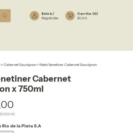
Entrá
/
Carrito
(
0
)
Registráte
$0,00
s
>
Cabernet Sauvignon
>
Nieto Senetiner Cabernet Sauvignon
enetiner Cabernet
on x 750ml
,00
$9.669,42
 Rio de la Plata S.A